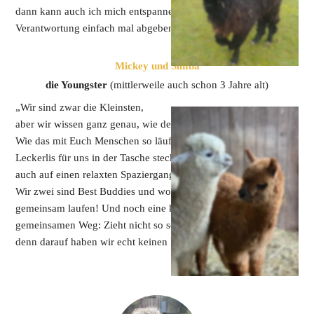
dann kann auch ich mich entspannen und die ganze 
Verantwortung einfach mal abgeben. Das wäre schön.“
Mickey und Simba
die Youngster 
(mittlerweile auch schon 3 Jahre alt)
„Wir sind zwar die Kleinsten, 
aber wir wissen ganz genau, wie der Hase läuft! Oder besser: 
Wie das mit Euch Menschen so läuft. Ihr habt hoffentlich genug 
Leckerlis für uns in der Tasche stecken; dann freuen wir uns 
auch auf einen relaxten Spaziergang mit Euch. Aber denkt dran: 
Wir zwei sind Best Buddies und wollen deshalb auch immer 
gemeinsam laufen! Und noch eine kleine Bitte für unseren 
gemeinsamen Weg: Zieht nicht so sehr an unseren Führstricken, 
denn darauf haben wir echt keinen Bock!“