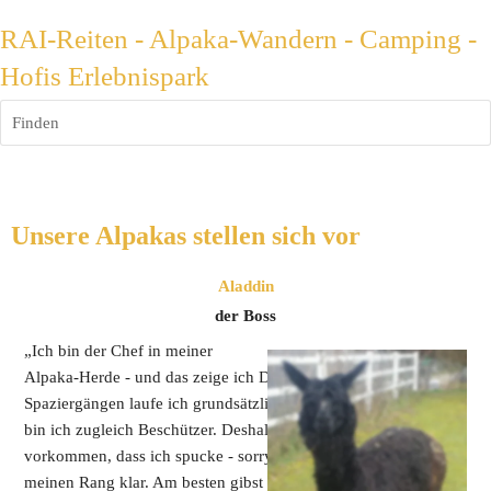
RAI-Reiten - Alpaka-Wandern - Camping -
Hofis Erlebnispark
Finden
Unsere Alpakas stellen sich vor
Aladdin
der Boss
„Ich bin der Chef in meiner 
Alpaka-Herde - und das zeige ich Dir auch! Bei den 
Spaziergängen laufe ich grundsätzlich voraus; für meine Herde 
bin ich zugleich Beschützer. Deshalb kann es schon mal 
vorkommen, dass ich spucke - sorry dafür! Aber so stelle ich 
meinen Rang klar. Am besten gibst Du mir eine klare Führung - 