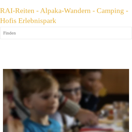
RAI-Reiten - Alpaka-Wandern - Camping -
Hofis Erlebnispark
Finden
Kindergeburtstag
Feiere Deinen Geburtstag mit Deinen Freunden und tierischen 
Gästen: Unsere gelassenen Pferde oder die niedlichen Alpakas 
warten auf Euch!
Ein schön gedeckter Geburtstagstisch
Erkunden des Stalls und Kennenlernen unserer Pferde oder 
Alpakas